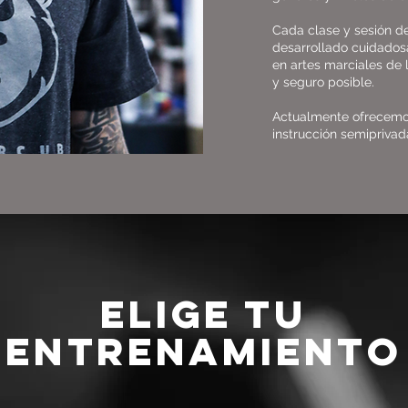
Cada clase y sesión d
desarrollado cuidado
en artes marciales de 
y seguro posible.
Actualmente ofrecemos
instrucción semiprivad
ELIGE TU
ENTRENAMIENTO