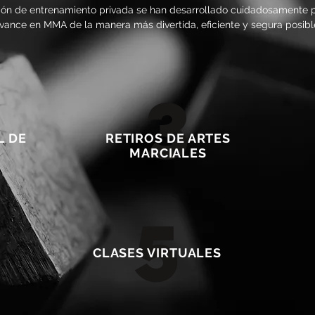
ión de entrenamiento privada se han desarrollado cuidadosamente 
vance en MMA de la manera más divertida, eficiente y segura posibl
3
L DE
RETIROS DE ARTES
MARCIALES
5
CLASES VIRTUALES