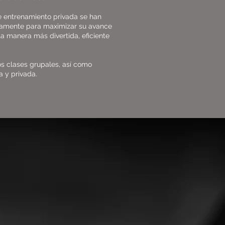
e entrenamiento privada se han
samente para maximizar su avance
la manera más divertida, eficiente
 clases grupales, así como
a y privada.