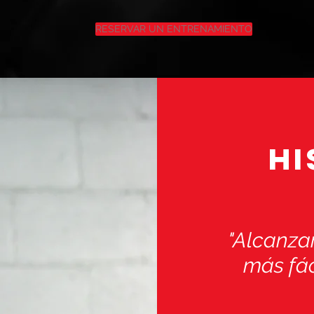
RESERVAR UN ENTRENAMIENTO
HI
"Alcanzar
más fác