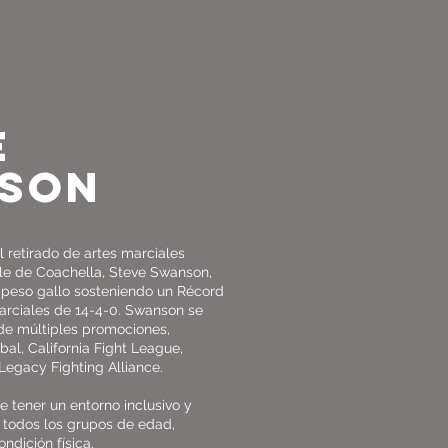
E
SON
l retirado de artes marciales
lle de Coachella, Steve Swanson,
e peso gallo sosteniendo un
Récord
arciales de 14-4-0
.
Swanson se
 de múltiples promociones,
al, California Fight League,
Legacy Fighting Alliance.
 tener un entorno inclusivo y
 todos los grupos de edad,
ndición física.