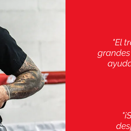
"El 
grandes 
ayudad
"¡
des