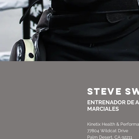
STEVE S
ENTRENADOR DE 
MARCIALES
Kinetix Health & Perform
77804 Wildcat Drive​​
Palm Desert, CA 92211