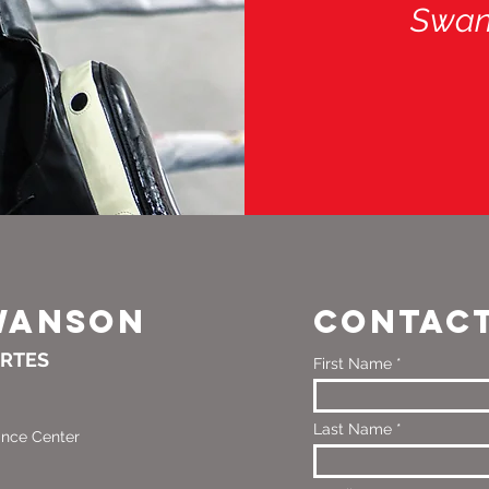
Swan
WANSON
CONTAC
ARTES
First Name
Last Name
ance Center